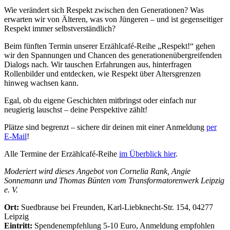
Wie verändert sich Respekt zwischen den Generationen? Was
erwarten wir von Älteren, was von Jüngeren – und ist gegenseitiger
Respekt immer selbstverständlich?
Beim fünften Termin unserer Erzählcafé-Reihe „Respekt!“ gehen
wir den Spannungen und Chancen des generationenübergreifenden
Dialogs nach. Wir tauschen Erfahrungen aus, hinterfragen
Rollenbilder und entdecken, wie Respekt über Altersgrenzen
hinweg wachsen kann.
Egal, ob du eigene Geschichten mitbringst oder einfach nur
neugierig lauschst – deine Perspektive zählt!
Plätze sind begrenzt – sichere dir deinen mit einer Anmeldung
per
E-Mail
!
Alle Termine der Erzählcafé-Reihe
im Überblick hier
.
Moderiert wird dieses Angebot von Cornelia Rank, Angie
Sonnemann und Thomas Bünten vom Transformatorenwerk Leipzig
e. V.
Ort:
Suedbrause bei Freunden, Karl-Liebknecht-Str. 154, 04277
Leipzig
Eintritt:
Spendenempfehlung 5-10 Euro, Anmeldung empfohlen