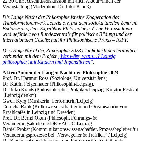
22:30 Uhr: Abschlussdiskussion mit allen Akteur*innen der
Veranstaltung (Moderation: Dr. Jirko Krauß)
Die Lange Nacht der Philosophie ist eine Kooperation des
Transformatorenwerk Leipzig e.V. mit dem soziokulturellen Zentrum
Budde-Haus, dem Expedition Philosophie e.V. Die Veranstaltung
wird gefördert von Bundeszentrale für politische Bildung und der
Internationalen Gesellschaft für Philosophische Praxis – IGPP.
Die Lange Nacht der Philosophie 2023 ist inhaltlich und terminlich
verbunden mit dem Projekt
„Was wäre, wenn…? Leipzig
philosophiert mit Kindern und Jugendlichen“
.
Akteur*innen der Langen Nacht der Philosophie 2023
Prof. Dr. Hartmut Rosa (Soziologe, Universität Jena)
Dr. Katrin Felgenhauer (Philosophin/Leipzig),
Dr. Jirko Krauß (Philosophischer Praktiker/Leipzig; Kurator Festival
„Leipzig denkt“)
Gwen Kyrg (Musikerin, Performerin/Leipzig)
Cornelia Rank (Kulturwissenschaftlerin und Organisatorin von
Erzählcafés in Leipzig und Dresden)
Prof. Dr. Bernd Okun (Philosoph, Führungs- &
Veränderungsakademie DE VACTO Leipzig)
Daniel Probst (Kommunikationswissenschaftler, Prozessbegleiter für
Veränderungsprozesse bei „Verwegener & Trefflich“ / Leipzig),
Dr. Rainer Totzke (Philosoph und Performer/Leipzig, Kurator