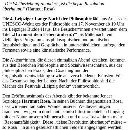
„Die Weltbeziehung zu ändern, ist die tiefste Revolution
überhaupt.“
(Hartmut Rosa)
Die
4. Leipziger Lange Nacht der Philosophie
lädt aus Anlass des
UNESCO-Welttages der Philosophie am 17. November ab 19 Uhr
ins Leipziger Budde-Haus. Die Besucher*innen erwartet unter dem
Titel
„Du musst dein Leben ändern!?“
bis Mitternacht ein
vielfältiges Programm aus philosophischen und praktischen
Impulsbeiträgen und Gesprächen in unterschiedlichen aufregenden
Formaten sowie eine künstlerische Performance.
Die Akteur*innen, die diesen einmaligen Abend gestalten, kommen
aus den Bereichen Philosophie und Sozialwissenschaften, aus der
philosophischen Praxis, dem Coaching und der
Organisationsentwicklung sowie aus verschiedenen Künsten. Für
das Gesamtsetting der Langen Nacht der Philosophie sind die
Macher des Festivals „Leipzig denkt“ verantwortlich.
Den Eröffnungsimpuls des Abends gibt der bekannte Jenaer
Soziologe
Hartmut Rosa
. In seinen Büchern diagnostiziert Rosa,
dass wir einen radikalen Wandel unserer Weltbeziehungen
brauchen – weg vom dominant technisch-instrumentellen Umgang
mit der Natur, unseren Mitmenschen und uns selbst – hin zu mehr
„Resonanzfähigkeit“. Diese „tiefste Revolution überhaupt“ müsse –
so Rosa – in allen gesellschaftlichen Feldern angegangen werden.