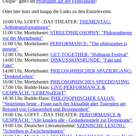
Utopie" gibt's im
Programm auf der Festivalseite
!
Oder hier kurz und knapp die Links zu den Einzelevents:
10:00 Uhr, LOFFT - DAS THEATER:
THEMENTAG:
„Selbsttransformationen"
11:00 Uhr, Moritzbastei:
STREETPHILOSOPHY: "Philosophieren
vor der Moritzbastei"
11:00 Uhr, Moritzbastei:
PERFORMANCE: "The philosopher is
present"
12:00 Uhr, Moritzbastei:
GET-TOGETHER: "Hallraum Festival"
14:00 Uhr, Moritzbastei:
DISKUSSIONSRUNDE: "Fakt und
Fake"
14:00 Uhr, Moritzbastei:
PHILOSOPHISCHER SPAZIERGANG:
"DenkenGehen"
16:00 Uhr, Moritzbastei:
PHILOSOPHISCHES SPEEDDATING
17:00 Uhr, Budde-Haus:
LIVE-PERFORMANCE &
GESPRÄCH: "LEBENsZEIgT"
18:30 Uhr, Budde-Haus:
PHILOSOPHISCHER SALON:
"Stoizismus heute - Frage nach der Aktualität alter Tugenden am
Beispiel von Gelassenheit und Besonnenheit"
19:00 Uhr, LOFFT - DAS THEATER:
PERFORMANCE &
GESPRÄCH: "Alle kraulen alle - Gedankenspiele zur Demokratie"
19:00 Uhr, Deutsches Literaturinstitut:
SZENISCHE LESUNG:
"Schreiben in Zwischenräumen"