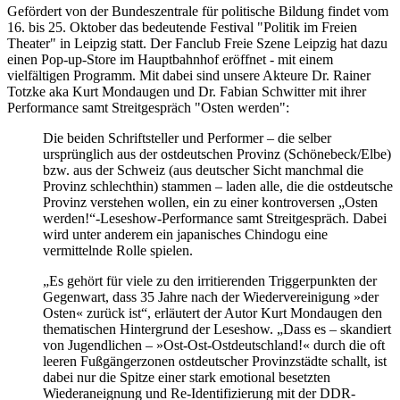
Gefördert von der Bundeszentrale für politische Bildung findet vom
16. bis 25. Oktober das bedeutende Festival "Politik im Freien
Theater" in Leipzig statt. Der Fanclub Freie Szene Leipzig hat dazu
einen Pop-up-Store im Hauptbahnhof eröffnet - mit einem
vielfältigen Programm. Mit dabei sind unsere Akteure Dr. Rainer
Totzke aka Kurt Mondaugen und Dr. Fabian Schwitter mit ihrer
Performance samt Streitgespräch "Osten werden":
Die beiden Schriftsteller und Performer – die selber
ursprünglich aus der ostdeutschen Provinz (Schönebeck/Elbe)
bzw. aus der Schweiz (aus deutscher Sicht manchmal die
Provinz schlechthin) stammen – laden alle, die die ostdeutsche
Provinz verstehen wollen, ein zu einer kontroversen „Osten
werden!“-Leseshow-Performance samt Streitgespräch. Dabei
wird unter anderem ein japanisches Chindogu eine
vermittelnde Rolle spielen.
„Es gehört für viele zu den irritierenden Triggerpunkten der
Gegenwart, dass 35 Jahre nach der Wiedervereinigung »der
Osten« zurück ist“, erläutert der Autor Kurt Mondaugen den
thematischen Hintergrund der Leseshow. „Dass es – skandiert
von Jugendlichen – »Ost-Ost-Ostdeutschland!« durch die oft
leeren Fußgängerzonen ostdeutscher Provinzstädte schallt, ist
dabei nur die Spitze einer stark emotional besetzten
Wiederaneignung und Re-Identifizierung mit der DDR-