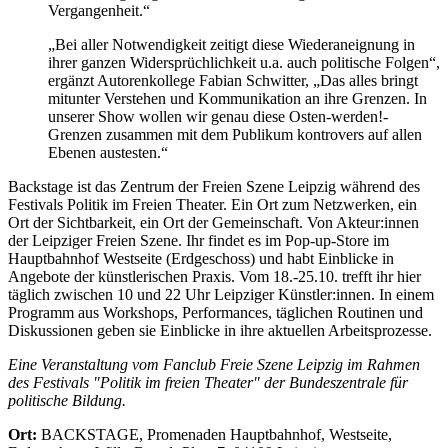
Vergangenheit.“
„Bei aller Notwendigkeit zeitigt diese Wiederaneignung in
ihrer ganzen Widersprüchlichkeit u.a. auch politische Folgen“,
ergänzt Autorenkollege Fabian Schwitter, „Das alles bringt
mitunter Verstehen und Kommunikation an ihre Grenzen. In
unserer Show wollen wir genau diese Osten-werden!-
Grenzen zusammen mit dem Publikum kontrovers auf allen
Ebenen austesten.“
Backstage ist das Zentrum der Freien Szene Leipzig während des
Festivals Politik im Freien Theater. Ein Ort zum Netzwerken, ein
Ort der Sichtbarkeit, ein Ort der Gemeinschaft. Von Akteur:innen
der Leipziger Freien Szene. Ihr findet es im Pop-up-Store im
Hauptbahnhof Westseite (Erdgeschoss) und habt Einblicke in
Angebote der künstlerischen Praxis. Vom 18.-25.10. trefft ihr hier
täglich zwischen 10 und 22 Uhr Leipziger Künstler:innen. In einem
Programm aus Workshops, Performances, täglichen Routinen und
Diskussionen geben sie Einblicke in ihre aktuellen Arbeitsprozesse.
Eine Veranstaltung vom Fanclub Freie Szene Leipzig im Rahmen
des Festivals "Politik im freien Theater" der Bundeszentrale für
politische Bildung.
Ort:
BACKSTAGE, Promenaden Hauptbahnhof, Westseite,