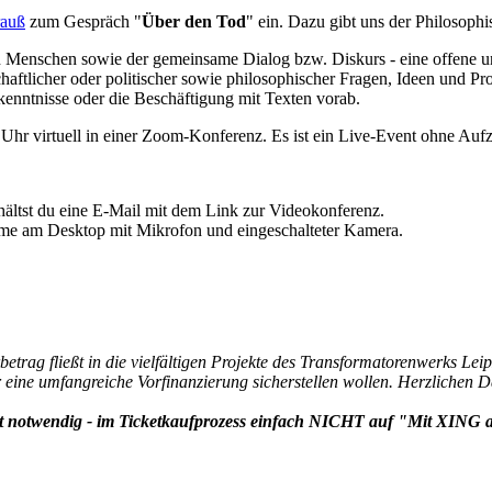
rauß
zum Gespräch "
Über den Tod
" ein. Dazu gibt uns der Philosoph
Menschen sowie der gemeinsame Dialog bzw. Diskurs - eine offene und
aftlicher oder politischer sowie philosophischer Fragen, Ideen und Prob
kenntnisse oder die Beschäftigung mit Texten vorab.
Uhr virtuell in einer Zoom-Konferenz. Es ist ein Live-Event ohne Auf
rhältst du eine E-Mail mit dem Link zur Videokonferenz.
ahme am Desktop mit Mikrofon und eingeschalteter Kamera.
etrag fließt in die vielfältigen Projekte des Transformatorenwerks Leip
ir eine umfangreiche Vorfinanzierung sicherstellen wollen. Herzlichen 
cht notwendig - im Ticketkaufprozess einfach NICHT auf "Mit XIN