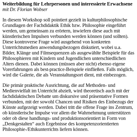
Weiterbildung für Lehrpersonen und interessierte Erwachsene
mit Dr. Florian Wobser
In diesem Workshop soll pointiert gezielt in kulturphilosophische
Grundlagen der Fachdidaktik Ethik bzw. Philosophie eingeführt
werden, um gemeinsam zu erörtern, inwiefern diese auch mit
künstlerischen Impulsen verbunden werden können (und sollten).
Diese kontroverse Frage wird ausgehend von konkreten
Unterrichtsmedien anwendungsbezogen diskutiert, wobei u.a.
Bilder, Klänge und Filmsequenzen als ausgewählte Beispiele für das
Philosophieren mit Kindern und Jugendlichen unterschiedlichen
Alters dienen. Dabei können (müssen aber nicht) ebenso eigene
Vorerfahrungen als best-practice-Beispiele einfließen. Falls möglich,
wird die Galerie, die als Veranstaltungsort dient, mit einbezogen.
Die primär praktische Ausrichtung, die auf Methoden- und
Medienvielfalt im Unterricht abzielt, wird theoretisch auch mit der
fachdidaktischen Debatte um diskursive und präsentative Formen
verbunden, mit der sowohl Chancen und Risiken des Einbezugs der
Künste aufgezeigt werden. Dabei tritt die offene Frage ins Zentrum,
ob künstlerische Impulse vor allem die Wahrnehmung unterstützen
oder ob diese handlungs- und produktionsorientiert in Form von
„Denkgestalten“ auch Ergebnisse des kompetenzorientierten
Philosophie-/Ethikunterrichts liefern können.