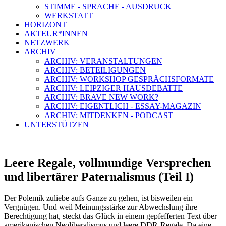
STIMME - SPRACHE - AUSDRUCK
WERKSTATT
HORIZONT
AKTEUR*INNEN
NETZWERK
ARCHIV
ARCHIV: VERANSTALTUNGEN
ARCHIV: BETEILIGUNGEN
ARCHIV: WORKSHOP GESPRÄCHSFORMATE
ARCHIV: LEIPZIGER HAUSDEBATTE
ARCHIV: BRAVE NEW WORK?
ARCHIV: EIGENTLICH - ESSAY-MAGAZIN
ARCHIV: MITDENKEN - PODCAST
UNTERSTÜTZEN
Leere Regale, vollmundige Versprechen
und libertärer Paternalismus (Teil I)
Der Polemik zuliebe aufs Ganze zu gehen, ist bisweilen ein
Vergnügen. Und weil Meinungsstärke zur Abwechslung ihre
Berechtigung hat, steckt das Glück in einem gepfefferten Text über
amerikanischen Neoliberalismus und leere DDR-Regale. Da eine