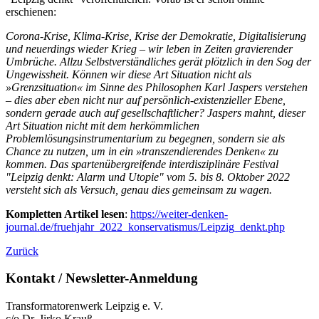
erschienen:
Corona-Krise, Klima-Krise, Krise der Demokratie, Digitalisierung
und neuerdings wieder Krieg – wir leben in Zeiten gravierender
Umbrüche. Allzu Selbstverständliches gerät plötzlich in den Sog der
Ungewissheit. Können wir diese Art Situation nicht als
»Grenzsituation« im Sinne des Philosophen Karl Jaspers verstehen
– dies aber eben nicht nur auf persönlich-existenzieller Ebene,
sondern gerade auch auf gesellschaftlicher? Jaspers mahnt, dieser
Art Situation nicht mit dem herkömmlichen
Problemlösungsinstrumentarium zu begegnen, sondern sie als
Chance zu nutzen, um in ein »transzendierendes Denken« zu
kommen. Das spartenübergreifende interdisziplinäre Festival
"Leipzig denkt: Alarm und Utopie" vom 5. bis 8. Oktober 2022
versteht sich als Versuch, genau dies gemeinsam zu wagen.
Kompletten Artikel lesen
:
https://weiter-denken-
journal.de/fruehjahr_2022_konservatismus/Leipzig_denkt.php
Zurück
Kontakt / Newsletter-Anmeldung
Transformatorenwerk Leipzig e. V.
c/o Dr. Jirko Krauß