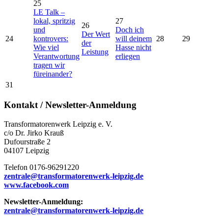
25
LE Talk –
lokal, spritzig
27
26
und
Doch ich
Der Wert
24
kontrovers:
will deinem
28
29
der
Wie viel
Hasse nicht
Leistung
Verantwortung
erliegen
tragen wir
füreinander?
31
Kontakt / Newsletter-Anmeldung
Transformatorenwerk Leipzig e. V.
c/o Dr. Jirko Krauß
Dufourstraße 2
04107 Leipzig
Telefon 0176-96291220
zentrale@transformatorenwerk-leipzig.de
www.facebook.com
Newsletter-Anmeldung:
zentrale@transformatorenwerk-leipzig.de