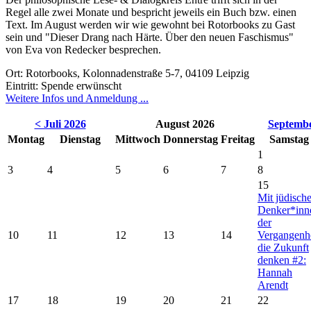
Regel alle zwei Monate und bespricht jeweils ein Buch bzw. einen
Text. Im August werden wir wie gewohnt bei Rotorbooks zu Gast
sein und "
Dieser Drang nach Härte. Über den neuen Faschismus
"
von Eva von Redecker besprechen.
Ort: Rotorbooks, Kolonnadenstraße 5-7, 04109 Leipzig
Eintritt: Spende erwünscht
Weitere Infos und Anmeldung ...
< Juli 2026
August 2026
Septembe
Montag
Dienstag
Mittwoch
Donnerstag
Freitag
Samstag
1
3
4
5
6
7
8
15
Mit jüdisch
Denker*inn
der
10
11
12
13
14
Vergangenhe
die Zukunft
denken #2:
Hannah
Arendt
17
18
19
20
21
22