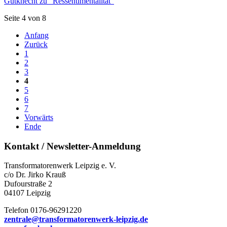
Gutknecht zu "Ressentimentalität"
Seite 4 von 8
Anfang
Zurück
1
2
3
4
5
6
7
Vorwärts
Ende
Kontakt / Newsletter-Anmeldung
Transformatorenwerk Leipzig e. V.
c/o Dr. Jirko Krauß
Dufourstraße 2
04107 Leipzig
Telefon 0176-96291220
zentrale@transformatorenwerk-leipzig.de