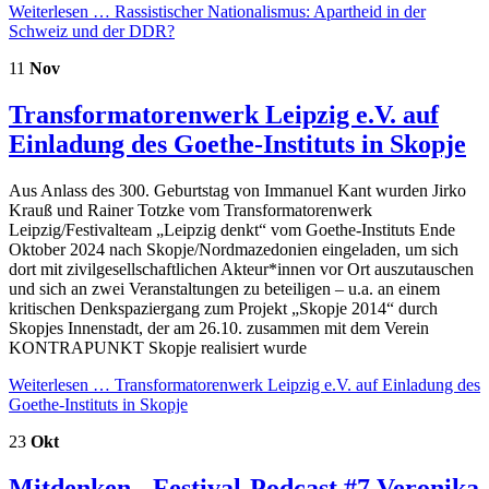
Weiterlesen …
Rassistischer Nationalismus: Apartheid in der
Schweiz und der DDR?
11
Nov
Transformatorenwerk Leipzig e.V. auf
Einladung des Goethe-Instituts in Skopje
Aus Anlass des 300. Geburtstag von Immanuel Kant wurden Jirko
Krauß und Rainer Totzke vom Transformatorenwerk
Leipzig/Festivalteam „Leipzig denkt“ vom Goethe-Instituts Ende
Oktober 2024 nach Skopje/Nordmazedonien eingeladen, um sich
dort mit zivilgesellschaftlichen Akteur*innen vor Ort auszutauschen
und sich an zwei Veranstaltungen zu beteiligen – u.a. an einem
kritischen Denkspaziergang zum Projekt „Skopje 2014“ durch
Skopjes Innenstadt, der am 26.10. zusammen mit dem Verein
KONTRAPUNKT Skopje realisiert wurde
Weiterlesen …
Transformatorenwerk Leipzig e.V. auf Einladung des
Goethe-Instituts in Skopje
23
Okt
Mitdenken - Festival-Podcast #7 Veronika