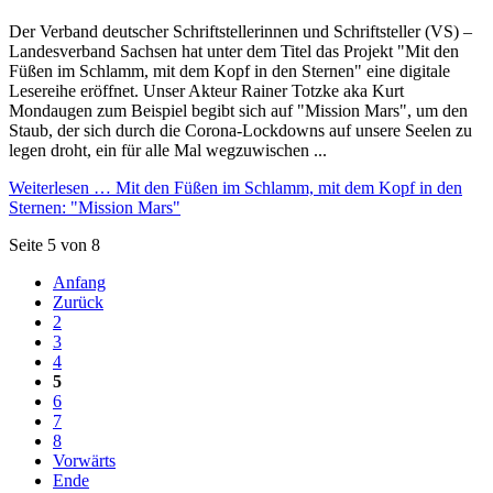
Der Verband deutscher Schriftstellerinnen und Schriftsteller (VS) –
Landesverband Sachsen hat unter dem Titel das Projekt "Mit den
Füßen im Schlamm, mit dem Kopf in den Sternen" eine digitale
Lesereihe eröffnet. Unser Akteur Rainer Totzke aka Kurt
Mondaugen zum Beispiel begibt sich auf "Mission Mars", um den
Staub, der sich durch die Corona-Lockdowns auf unsere Seelen zu
legen droht, ein für alle Mal wegzuwischen ...
Weiterlesen …
Mit den Füßen im Schlamm, mit dem Kopf in den
Sternen: "Mission Mars"
Seite 5 von 8
Anfang
Zurück
2
3
4
5
6
7
8
Vorwärts
Ende