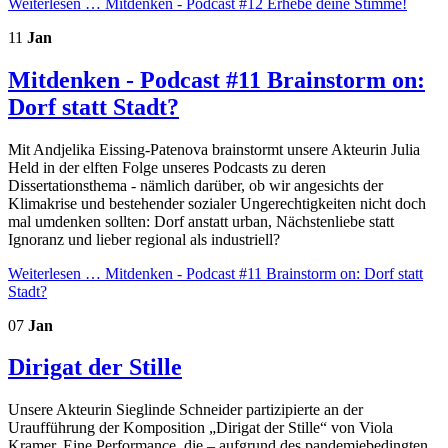
Weiterlesen …
Mitdenken - Podcast #12 Erhebe deine Stimme!
11
Jan
Mitdenken - Podcast #11 Brainstorm on:
Dorf statt Stadt?
Mit Andjelika Eissing-Patenova brainstormt unsere Akteurin Julia
Held in der elften Folge unseres Podcasts zu deren
Dissertationsthema - nämlich darüber, ob wir angesichts der
Klimakrise und bestehender sozialer Ungerechtigkeiten nicht doch
mal umdenken sollten: Dorf anstatt urban, Nächstenliebe statt
Ignoranz und lieber regional als industriell?
Weiterlesen …
Mitdenken - Podcast #11 Brainstorm on: Dorf statt
Stadt?
07
Jan
Dirigat der Stille
Unsere Akteurin Sieglinde Schneider partizipierte an der
Uraufführung der Komposition „Dirigat der Stille“ von Viola
Kramer. Eine Performance, die – aufgrund des pandemiebedingten